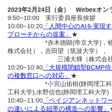
2023年2月24日（金） Webexオ
9:50~10:00 実行委員座長挨拶
10:00~10:20
「人間中心のAIを実現
プローチからの提案」
★
*赤木徳顕(帝京大学)，植田
株式会社），吉田望（筑波大学），
三浦大輝（株式会社オ
10:20~10:40
「大規模閉鎖型BCMP
の複数窓口への対応」
★
*小宮山佑樹(静岡理工科大学)
工科大学),水野信也(静岡理工科大学)
10:40~11:00
「ベイジアンネットワ
の違いによる紐帯の構造への影響」