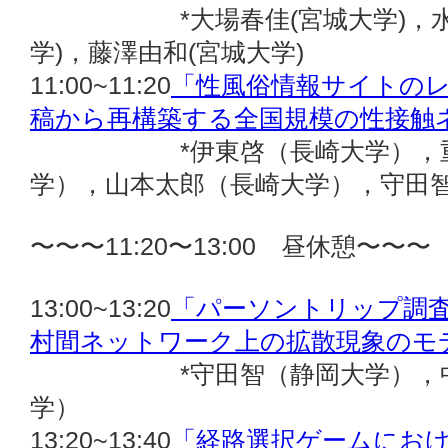
*大場春佳(宮城大学)，水野
学)，藤澤由和(宮城大学)
11:00~11:20
「性風俗情報サイトの
稿から再構築する全国規模の性接触
*伊東啓（長崎大学），重田
学），山本太郎（長崎大学），守田
〜〜〜11:20〜13:00 昼休憩〜〜〜
13:00~13:20
「パーソントリップ調
村間ネットワーク上の拡散現象のモ
*守田智（静岡大学），中川
学）
13:20~13:40
「経路選択ゲームにお