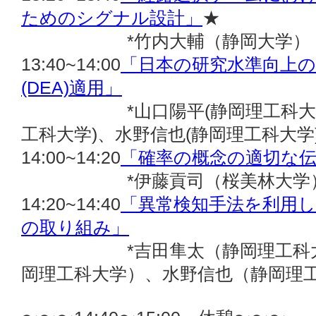
ためのシグナル設計」
★
*竹内大輔（静岡大学），守
13:40~14:00
「日本の研究水準向上
(DEA)適用」
*山口陽平(静岡理工科大学)
工科大学)、水野信也(静岡理工科大学
14:00~14:20
「確率の概念の適切な
*伊藤貢司（桜美林大学
14:20~14:40
「異常検知手法を利用
の取り組み」
*吉田隼太（静岡理工科大学
岡理工科大学）、水野信也（静岡理