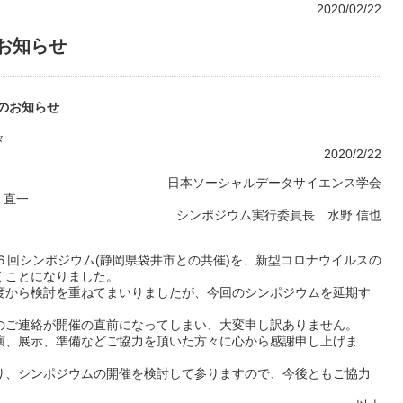
2020/02/22
お知らせ
期のお知らせ
々
2020/2/22
日本ソーシャルデータサイエンス学会
長 八卷 直一
シンポジウム実行委員長 水野 信也
６回シンポジウム(静岡県袋井市との共催)を、新型コロナウイルスの
くことになりました。
度から検討を重ねてまいりましたが、今回のシンポジウムを延期す
のご連絡が開催の直前になってしまい、大変申し訳ありません。
演、展示、準備などご協力を頂いた方々に心から感謝申し上げま
り、シンポジウムの開催を検討して参りますので、今後ともご協力